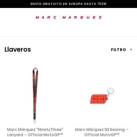
I
ENVÍO GRATUITO EN EUROPA HASTA 100€
r
a
l
c
Llaveros
FILTRO
o
n
t
e
n
i
d
o
Marc Márquez "NinetyThree"
Marc Márquez 93 Keyring –
Lanyard – Official MotoGP™
Official MotoGP™